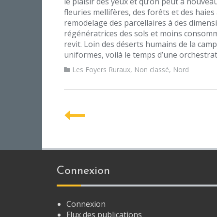
le plaisir des yeux et qu’on peut à nouveau
fleuries mellifères, des forêts et des hai
remodelage des parcellaires à des dimensi
régénératrices des sols et moins consom
revit. Loin des déserts humains de la camp
uniformes, voilà le temps d’une orchestra
Les Foyers Ruraux
,
Non classé
,
Nord
P
o
s
t
Connexion
n
a
Connexion
Flux des publications