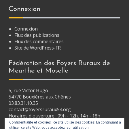
n
Connexion
a
v
Connexion
i
Flux des publications
Flux des commentaires
g
Site de WordPress-FR
a
t
Fédération des Foyers Ruraux de
Meurthe et Moselle
i
o
n
5, rue Victor Hugo
54770 Bouxières aux Chênes
03.83.31.10.35
contact@foyersruraux54.org
Horaires d'ouverture : 09h - 12h, 14h - 18h
Confidentialité et cookies : ce site utilise des cookies. En continuant à
utiliser ce site Web, vous acceptez leur utilisation.