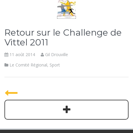
Retour sur le Challenge de
Vittel 2011
11 août 2014
Gil Drouville
Le Comité Régional
,
Sport
P
o
s
t
s