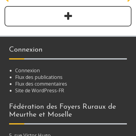
o
s
t
n
a
Connexion
v
i
Connexion
g
Flux des publications
Flux des commentaires
a
Site de WordPress-FR
t
i
Fédération des Foyers Ruraux de
Meurthe et Moselle
o
n
5, rue Victor Hugo