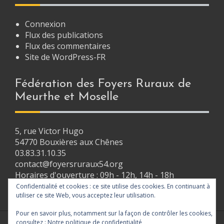
v
i
Connexion
g
Flux des publications
Flux des commentaires
a
Site de WordPress-FR
t
i
Fédération des Foyers Ruraux de
Meurthe et Moselle
o
n
5, rue Victor Hugo
54770 Bouxières aux Chênes
03.83.31.10.35
contact@foyersruraux54.org
Horaires d'ouverture : 09h - 12h, 14h - 18h
Confidentialité et cookies : ce site utilise des cookies. En continuant à
utiliser ce site Web, vous acceptez leur utilisation.
Pour en savoir plus, notamment sur la façon de contrôler les cookies,
consultez :
Notre politique de confidentialité