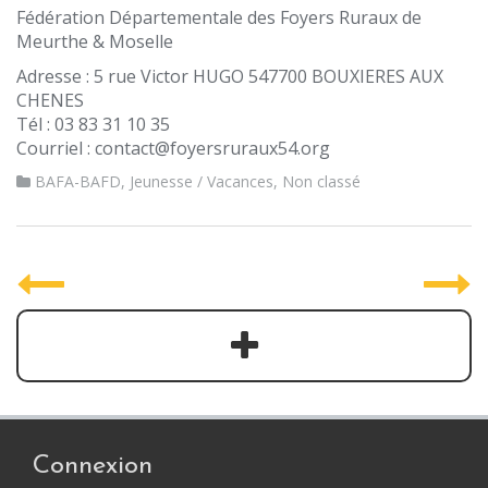
Fédération Départementale des Foyers Ruraux de
Meurthe & Moselle
Adresse : 5 rue Victor HUGO 547700 BOUXIERES AUX
CHENES
Tél : 03 83 31 10 35
Courriel : contact@foyersruraux54.org
BAFA-BAFD
,
Jeunesse / Vacances
,
Non classé
P
o
s
t
n
a
Connexion