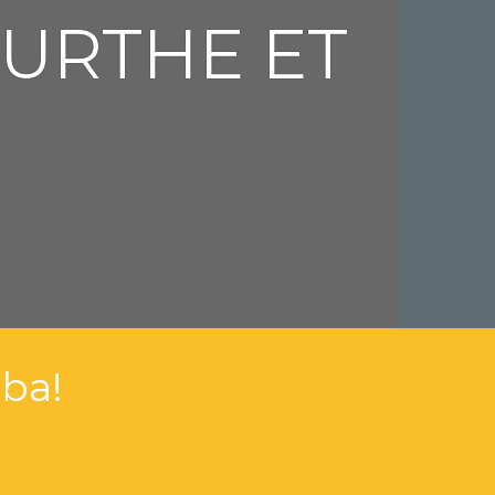
URTHE ET
ba!