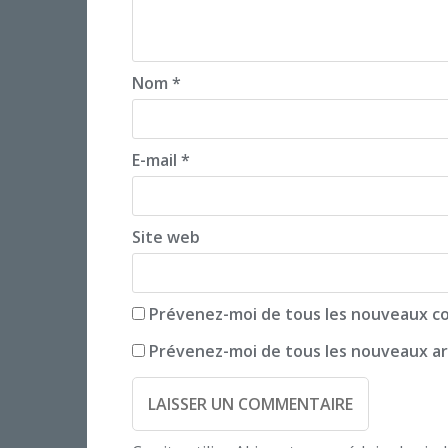
i
g
a
Nom
*
t
i
E-mail
*
o
n
Site web
Prévenez-moi de tous les nouveaux co
Prévenez-moi de tous les nouveaux art