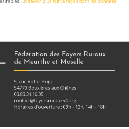
désirables.
En savoir plus sur la façon dont les données
Fédération des Foyers Ruraux
de Meurthe et Moselle
5, rue Victor Hugo
54770 Bouxières aux Chênes
03.83.31.10.35
contact@foyersruraux54.org
Horaires d'ouverture : 09h - 12h, 14h - 18h