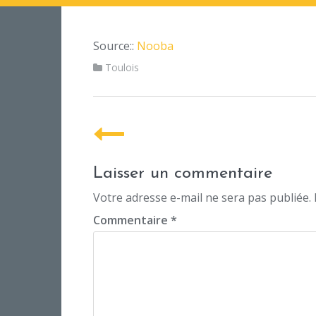
Source::
Nooba
Toulois
P
o
Laisser un commentaire
s
Votre adresse e-mail ne sera pas publiée.
t
Commentaire
*
n
a
v