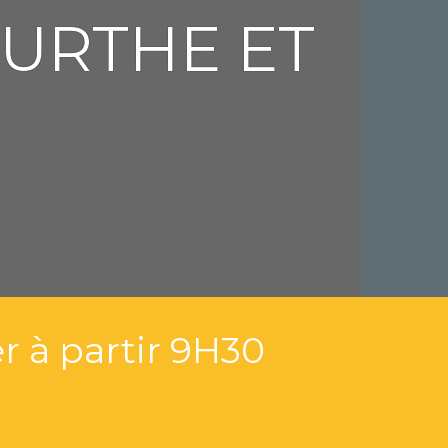
URTHE ET
er à partir 9H30