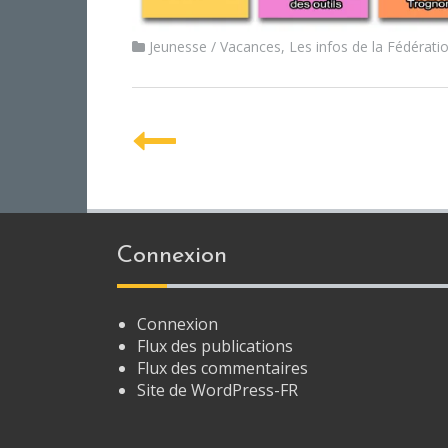
Jeunesse / Vacances
,
Les infos de la Fédérati
P
o
s
t
Connexion
n
a
Connexion
Flux des publications
v
Flux des commentaires
Site de WordPress-FR
i