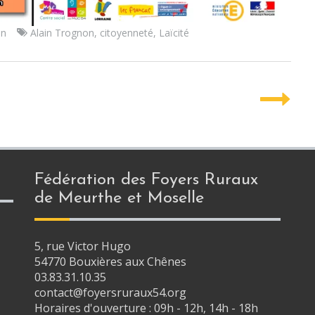
on
Alain Trognon
,
citoyenneté
,
Laïcité
Fédération des Foyers Ruraux
de Meurthe et Moselle
5, rue Victor Hugo
54770 Bouxières aux Chênes
03.83.31.10.35
contact@foyersruraux54.org
Horaires d'ouverture : 09h - 12h, 14h - 18h