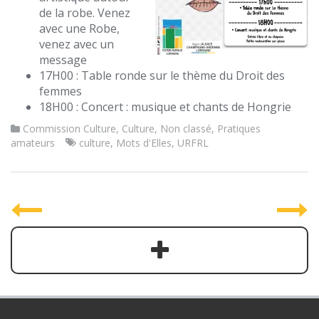
de la robe. Venez
avec une Robe,
venez avec un
message
17H00 : Table ronde sur le thème du Droit des
femmes
18H00 : Concert : musique et chants de Hongrie
Commission Culture
,
Culture
,
Non classé
,
Pratiques
amateurs
culture
,
Mots d'Elles
,
URFRL
P
o
s
t
n