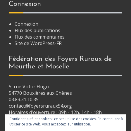
a
Connexion
v
i
Connexion
g
Flux des publications
Flux des commentaires
a
Site de WordPress-FR
t
i
Fédération des Foyers Ruraux de
Meurthe et Moselle
o
n
5, rue Victor Hugo
54770 Bouxières aux Chênes
03.83.31.10.35
contact@foyersruraux54.org
Horaires d'ouverture : 09h - 12h, 14h - 18h
Confidentialité et cookies : ce site utilise des cookies. En continuant à
utiliser ce site Web, vous acceptez leur utilisation.