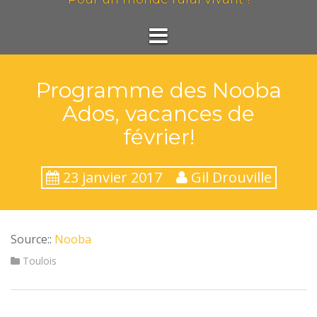
Programme des Nooba
Ados, vacances de
février!
23 janvier 2017
Gil Drouville
Source::
Nooba
Toulois