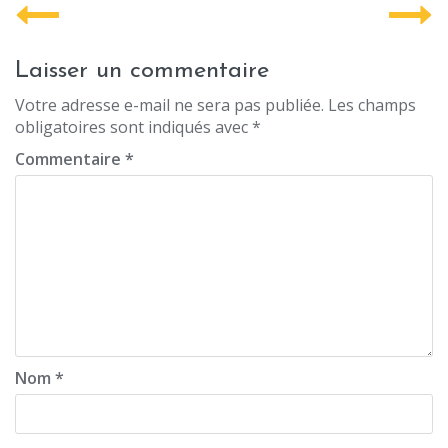
P
o
s
Laisser un commentaire
t
Votre adresse e-mail ne sera pas publiée.
Les champs
obligatoires sont indiqués avec
*
n
Commentaire
*
a
v
i
g
a
t
i
Nom
*
o
n