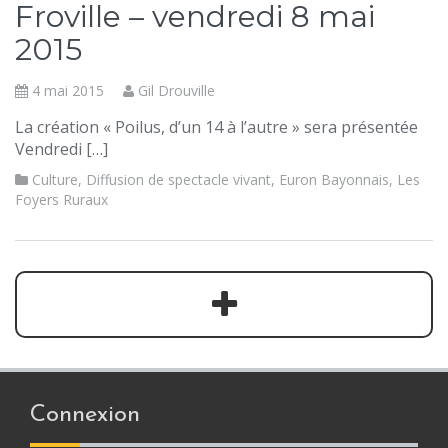
Froville – vendredi 8 mai
2015
4 mai 2015
Gil Drouville
La création « Poilus, d’un 14 à l’autre » sera présentée
Vendredi […]
Culture
,
Diffusion de spectacle vivant
,
Euron Bayonnais
,
Les
Foyers Ruraux
Connexion