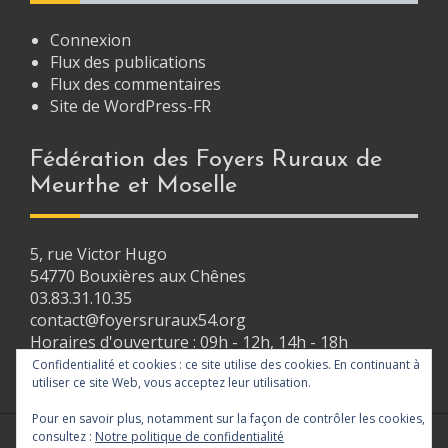
i
Connexion
g
Flux des publications
Flux des commentaires
a
Site de WordPress-FR
t
i
Fédération des Foyers Ruraux de
Meurthe et Moselle
o
n
5, rue Victor Hugo
54770 Bouxières aux Chênes
03.83.31.10.35
contact@foyersruraux54.org
Horaires d'ouverture : 09h - 12h, 14h - 18h
Confidentialité et cookies : ce site utilise des cookies. En continuant à
utiliser ce site Web, vous acceptez leur utilisation.
Pour en savoir plus, notamment sur la façon de contrôler les cookies,
consultez :
Notre politique de confidentialité