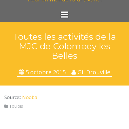
Toutes les activités de la
MJC de Colombey les
Belles
5 octobre 2015
Gil Drouville
Source::
Nooba
Toulois