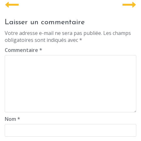
P
o
s
Laisser un commentaire
t
Votre adresse e-mail ne sera pas publiée.
Les champs
obligatoires sont indiqués avec
*
n
Commentaire
*
a
v
i
g
a
t
i
Nom
*
o
n