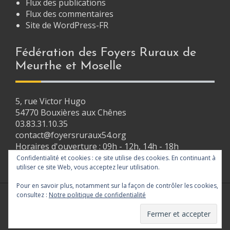
Flux des publications
Flux des commentaires
Site de WordPress-FR
Fédération des Foyers Ruraux de
Meurthe et Moselle
5, rue Victor Hugo
54770 Bouxières aux Chênes
03.83.31.10.35
contact@foyersruraux54.org
Horaires d'ouverture : 09h - 12h, 14h - 18h
Confidentialité et cookies : ce site utilise des cookies. En continuant à
utiliser ce site Web, vous acceptez leur utilisation.
Pour en savoir plus, notamment sur la façon de contrôler les cookies,
consultez :
Notre politique de confidentialité
Proudly powered by WordPress
|
Theme:
Amplify
by FlyFreeMedia.