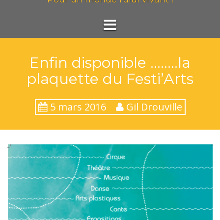
Enfin disponible ……..la
plaquette du Festi’Arts
5 mars 2016
Gil Drouville