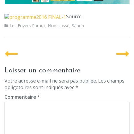
Source::
Les Foyers Ruraux
,
Non classé
,
Sânon
P
o
s
Laisser un commentaire
t
Votre adresse e-mail ne sera pas publiée.
Les champs
obligatoires sont indiqués avec
*
n
Commentaire
*
a
v
i
g